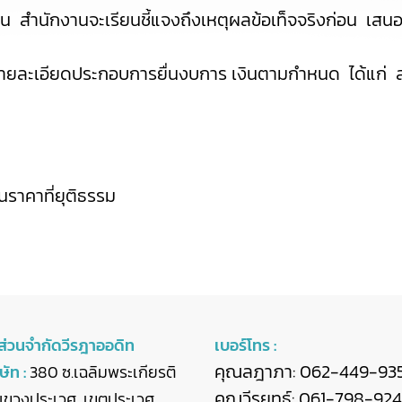
น สำนักงานจะเรียนชี้แจงถึงเหตุผลข้อเท็จจริงก่อน เ
ายละเอียดประกอบการยื่นงบการ เงินตามกำหนด ได้แก่ สปช.3
ราคาที่ยุติธรรม
นส่วนจำกัดวีรฎาออดิท
เบอร์โทร :
คุณลฎาภา:
062-449-93
ิษัท :
380 ซ.เฉลิมพระเกียรติ
คุณวีรยุทธ์:
061-798-92
 แขวงประเวศ เขตประเวศ